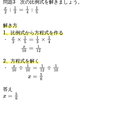
問題
次の比例式を解きましょう。
3
x
2
:
1
3
=
1
4
:
1
5
解き方
、比例式から方程式を作る
・
・
x
2
×
1
5
=
1
3
×
1
4
x
10
=
1
12
、方程式を解く
・
・
x
10
÷
1
10
=
1
12
÷
1
10
x
=
5
6
答え
x
=
5
6