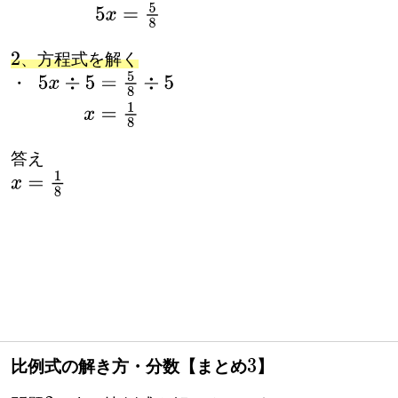
・
5
\timesx
=
5
4
×
1
2
5
x
=
5
8
、方程式を解く
・
・
5
x
÷
5
=
5
8
÷
5
x
=
1
8
答え
x
=
1
8
比例式の解き方・分数【まとめ
】
3