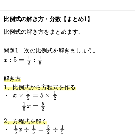
比例式の解き方・分数【まとめ
】
1
比例式の解き方をまとめます。
問題
次の比例式を解きましょう。
1
x
:
5
=
1
2
:
1
5
解き方
、比例式から方程式を作る
・
・
x
×
1
5
=
5
×
1
2
1
5
x
=
5
2
、方程式を解く
・