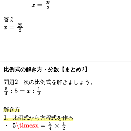
・
1
5
x
÷
1
5
=
5
2
÷
1
5
x
=
25
2
答え
x
=
25
2
比例式の解き方・分数【まとめ
】
2
問題
次の比例式を解きましょう。
2
5
4
:
5
=
x
:
1
2
解き方
、比例式から方程式を作る
・