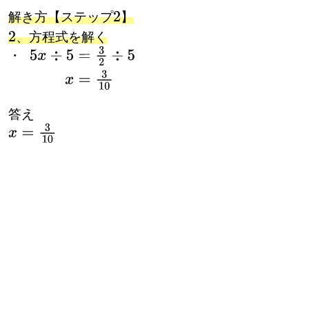
解き方【ステップ
】
2
、方程式を解く
・
・
5
x
÷
5
=
3
2
÷
5
x
=
3
10
答え
x
=
3
10