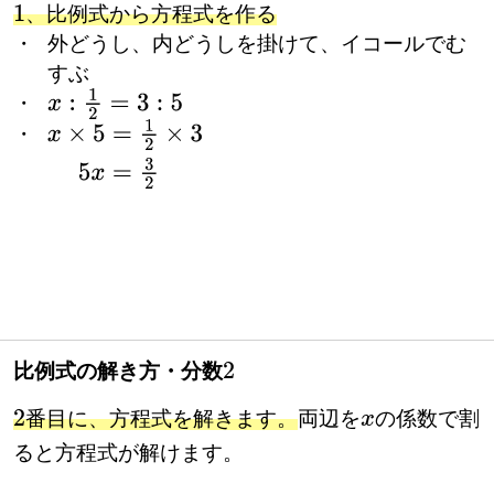
、比例式から方程式を作る
・ 外どうし、内どうしを掛けて、イコールでむ
すぶ
・
x
:
1
2
=
3
:
5
・
・
x
×
5
=
1
2
×
3
5
x
=
3
2
比例式の解き方・分数
2
番目に、方程式を解きます。
両辺を
の係数で割
2
x
ると方程式が解けます。