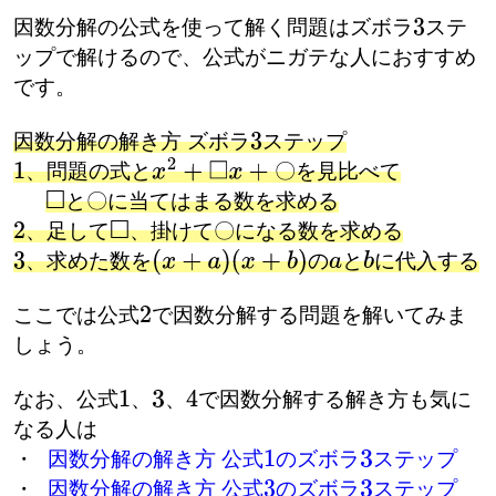
因数分解の公式を使って解く問題はズボラ
ステ
3
ップで解けるので、公式がニガテな人におすすめ
です。
因数分解の解き方 ズボラ
ステップ
3
〇
、問題の式と
を見比べて
x
2
+
□
x
+
〇
〇
と
に当てはまる数を求める
□
〇
〇
、足して
、掛けて
になる数を求める
□
〇
、求めた数を
の
と
に代入する
(
x
+
a
)
(
x
+
b
)
a
b
ここでは公式
で因数分解する問題を解いてみま
2
しょう。
なお、公式
、
、
で因数分解する解き方も気に
1
3
4
なる人は
・
因数分解の解き方 公式
のズボラ
ステップ
1
3
・
因数分解の解き方 公式
のズボラ
ステップ
3
3