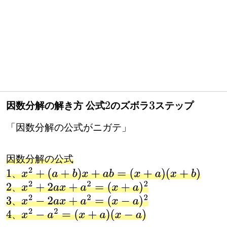
因数分解の解き方 公式
のズボラ
ステップ
2
3
「因数分解の公式がニガテ」
因数分解の公式
、
x
2
+
(
a
+
b
)
x
+
a
b
=
(
x
+
a
)
(
x
+
b
)
、
x
2
+
2
a
x
+
a
2
=
(
x
+
a
)
2
、
x
2
−
2
a
x
+
a
2
=
(
x
−
a
)
2
、
x
2
−
a
2
=
(
x
+
a
)
(
x
−
a
)