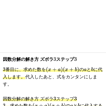
因数分解の解き方 ズボラ
ステップ
3
3
番目に、求めた数を
の
と
に代
3
(
x
+
a
)
(
x
+
b
)
a
b
入します。
代入したあと、式をカンタンにしま
す。
因数分解の解き方 ズボラ
ステップ
3
3
、求めた数を
の
と
に代入する
(
x
+
a
)
(
x
+
b
)
a
b