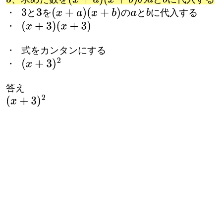
・
と
を
の
と
に代入する
3
3
(
x
+
a
)
(
x
+
b
)
a
b
・
(
x
+
3
)
(
x
+
3
)
・ 式をカンタンにする
・
(
x
+
3
)
2
答え
(
x
+
3
)
2