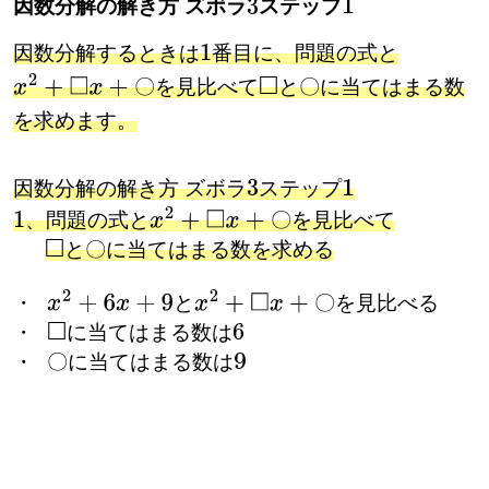
因数分解の解き方 ズボラ
ステップ
3
1
因数分解するときは
番目に、問題の式と
1
〇
〇
を見比べて
と
に当てはまる数
x
2
+
□
x
+
〇
□
〇
を求めます。
因数分解の解き方 ズボラ
ステップ
3
1
〇
、問題の式と
を見比べて
x
2
+
□
x
+
〇
〇
と
に当てはまる数を求める
□
〇
〇
・
と
を見比べる
x
2
+
6
x
+
9
x
2
+
□
x
+
〇
・
に当てはまる数は
□
6
〇
・
に当てはまる数は
9
〇