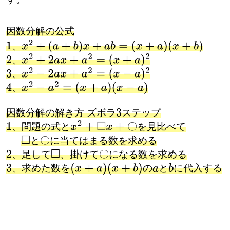
因数分解の公式
、
x
2
+
(
a
+
b
)
x
+
a
b
=
(
x
+
a
)
(
x
+
b
)
、
x
2
+
2
a
x
+
a
2
=
(
x
+
a
)
2
、
x
2
−
2
a
x
+
a
2
=
(
x
−
a
)
2
、
x
2
−
a
2
=
(
x
+
a
)
(
x
−
a
)
因数分解の解き方 ズボラ
ステップ
3
〇
、問題の式と
を見比べて
x
2
+
□
x
+
〇
〇
と
に当てはまる数を求める
□
〇
〇
、足して
、掛けて
になる数を求める
□
〇
、求めた数を
の
と
に代入する
(
x
+
a
)
(
x
+
b
)
a
b