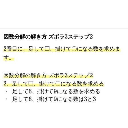
因数分解の解き方 ズボラ
ステップ
3
2
〇
番目に、足して
、掛けて
になる数を求めま
2
□
〇
す。
因数分解の解き方 ズボラ
ステップ
3
2
〇
、足して
、掛けて
になる数を求める
□
〇
・ 足して
、掛けて
になる数を求める
6
9
・ 足して
、掛けて
になる数は
と
6
9
3
3