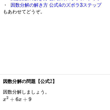
・
因数分解の解き方 公式
のズボラ
ステップ
4
3
もあわせてどうぞ。
因数分解の問題【公式
】
2
因数分解しましょう。
x
2
+
6
x
+
9